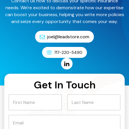
Contact us now to discuss your specific insurance
needs. We're excited to demonstrate how our expertise
can boost your business, helping you write more policies
and seize every opportunity that comes your way.
joel@leadstore.com
717-220-5490
Get In Touch
N
a
m
First
Last
e
E
m
a