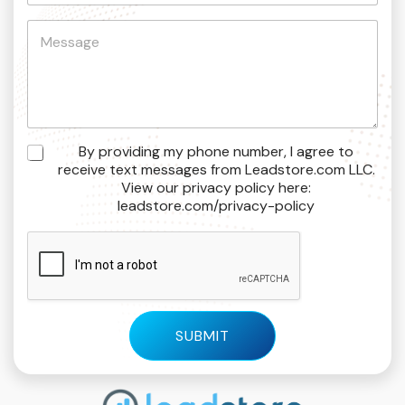
i
M
C
l
e
o
*
s
m
s
m
a
e
g
n
e
t
C
o
C
By providing my phone number, I agree to
o
r
h
receive text messages from Leadstore.com LLC.
m
M
e
View our privacy policy here:
m
e
c
leadstore.com/privacy-policy
e
s
k
n
s
b
t
a
o
N
g
x
a
e
e
m
s
e
*
SUBMIT