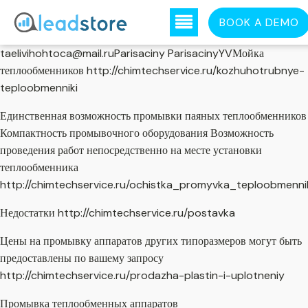
BOOK A DEMO
taelivihohtoca@mail.ruParisaciny ParisacinyYVМойка
теплообменников http://chimtechservice.ru/kozhuhotrubnye-
teploobmenniki
Единственная возможность промывки паяных теплообменников
Компактность промывочного оборудования Возможность
проведения работ непосредственно на месте установки
теплообменника
http://chimtechservice.ru/ochistka_promyvka_teploobmenni
Недостатки http://chimtechservice.ru/postavka
Цены на промывку аппаратов других типоразмеров могут быть
предоставлены по вашему запросу
http://chimtechservice.ru/prodazha-plastin-i-uplotneniy
Промывка теплообменных аппаратов